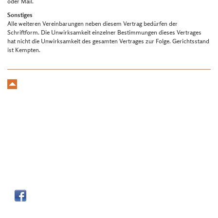
oder Mail.
Sonstiges
Alle weiteren Vereinbarungen neben diesem Vertrag bedürfen der
Schriftform. Die Unwirksamkeit einzelner Bestimmungen dieses Vertrages
hat nicht die Unwirksamkeit des gesamten Vertrages zur Folge. Gerichtsstand
ist Kempten.
Kontakt
Doris und
Andreas Schwarz
•
Linsen 3
•
87448
Niedersonthofen
Tel
0049 8379 - 92 96 69
•
info@andreas-schwarz.org
Anmeldung
Wegbeschreibung
Impressum
Datenschutzerklärung