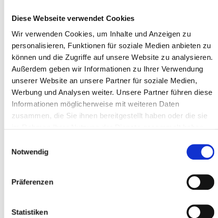
Ein Bett im Mehrbettzimmer
Diese Webseite verwendet Cookies
Einzelzimmer
Wir verwenden Cookies, um Inhalte und Anzeigen zu
keine Übernachtung
personalisieren, Funktionen für soziale Medien anbieten zu
können und die Zugriffe auf unsere Website zu analysieren.
Außerdem geben wir Informationen zu Ihrer Verwendung
Wie hast du von uns erfahren?
unserer Website an unsere Partner für soziale Medien,
Magazin / Werbeanzeige
Werbung und Analysen weiter. Unsere Partner führen diese
Informationen möglicherweise mit weiteren Daten
zusammen, die Sie ihnen bereitgestellt haben oder die sie
Persönliche Empfehlung
im Rahmen Ihrer Nutzung der Dienste gesammelt haben.
Internet
Sonstiges
Einwilligungsauswahl
Notwendig
Präferenzen
Mit den unten stehenden Teilnahmebedingungen bin ich
einverstanden.
Diese können auch als PDF zusammen mit dem Anmeldeformular
Statistiken