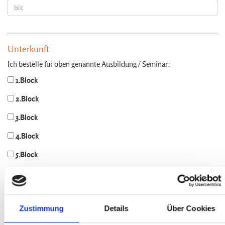
Unterkunft
Ich bestelle für oben genannte Ausbildung / Seminar:
1.Block
2.Block
3.Block
4.Block
5.Block
6.Block
7.Block
Zustimmung
Details
Über Cookies
Ein Bett im Doppelzimmer