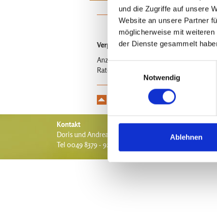
und die Zugriffe auf unsere 
Website an unsere Partner fü
möglicherweise mit weiteren
der Dienste gesammelt habe
Verpflegung
Vollpension 56 Euro, Halbp
Anzahlung lt.Jahresprogramm nach Erhal
Einwilligungsauswahl
Ratenzahlung möglich.
Notwendig
Kontakt
Doris und
Andreas Schwarz
•
Linsen 3
•
87448
Nieders
Ablehnen
Tel
0049 8379 - 92 96 69
•
info@andreas-schwarz.org