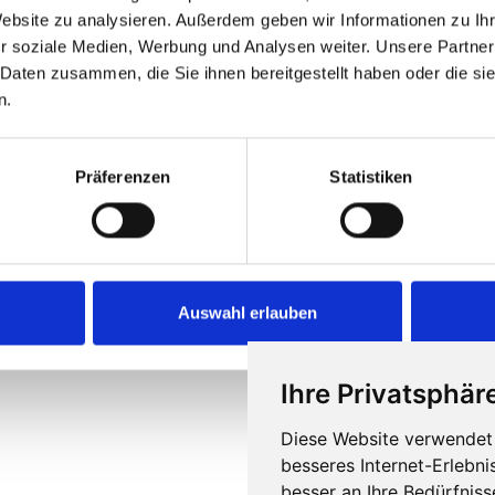
Website zu analysieren. Außerdem geben wir Informationen zu I
r soziale Medien, Werbung und Analysen weiter. Unsere Partner
 Daten zusammen, die Sie ihnen bereitgestellt haben oder die s
n.
ension 45 Euro,
Unterkunft
EZ 67 Euro, DZ 37 Euro, MBZ 32 Euro
t der Anmeldebestätigung.
Präferenzen
Statistiken
Anmeldung
onthofen
Wegbeschreibung
Auswahl erlauben
Ihre Privatsphäre
Diese Website verwendet 
besseres Internet-Erlebni
besser an Ihre Bedürfnis