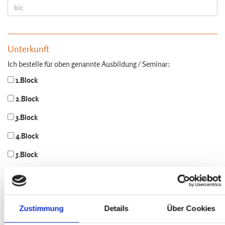
Unterkunft
Ich bestelle für oben genannte Ausbildung / Seminar:
1.Block
2.Block
3.Block
4.Block
5.Block
6.Block
7.Block
Zustimmung
Details
Über Cookies
Ein Bett im Doppelzimmer