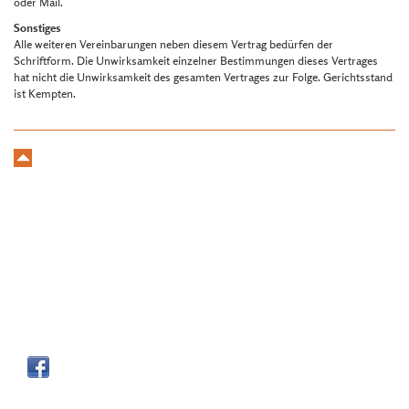
oder Mail.
Sonstiges
Alle weiteren Vereinbarungen neben diesem Vertrag bedürfen der
Schriftform. Die Unwirksamkeit einzelner Bestimmungen dieses Vertrages
hat nicht die Unwirksamkeit des gesamten Vertrages zur Folge. Gerichtsstand
ist Kempten.
Kontakt
Doris und
Andreas Schwarz
•
Linsen 3
•
87448
Niedersonthofen
Tel
0049 8379 - 92 96 69
•
info@andreas-schwarz.org
Anmeldung
Wegbeschreibung
Impressum
Datenschutzerklärung