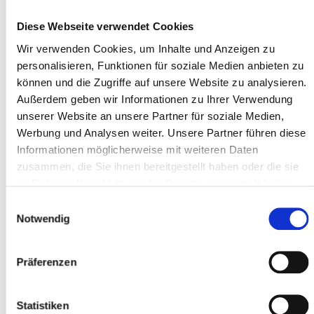
Ein Bett im Mehrbettzimmer
Diese Webseite verwendet Cookies
Einzelzimmer
Wir verwenden Cookies, um Inhalte und Anzeigen zu
keine Übernachtung
personalisieren, Funktionen für soziale Medien anbieten zu
können und die Zugriffe auf unsere Website zu analysieren.
Außerdem geben wir Informationen zu Ihrer Verwendung
Wie hast du von uns erfahren?
unserer Website an unsere Partner für soziale Medien,
Magazin / Werbeanzeige
Werbung und Analysen weiter. Unsere Partner führen diese
Informationen möglicherweise mit weiteren Daten
zusammen, die Sie ihnen bereitgestellt haben oder die sie
Persönliche Empfehlung
im Rahmen Ihrer Nutzung der Dienste gesammelt haben.
Internet
Sonstiges
Einwilligungsauswahl
Notwendig
Präferenzen
Mit den unten stehenden Teilnahmebedingungen bin ich
einverstanden.
Diese können auch als PDF zusammen mit dem Anmeldeformular
Statistiken