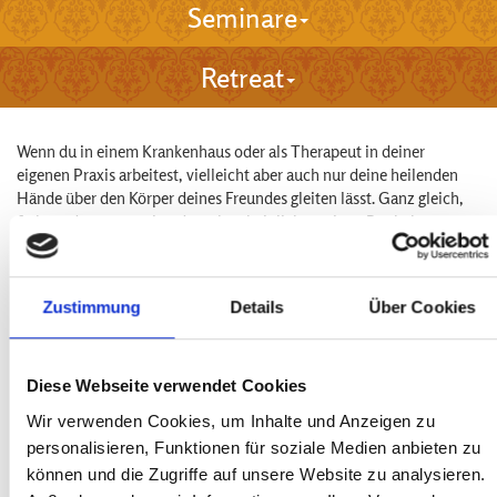
Seminare
Retreat
Wenn du in einem Krankenhaus oder als Therapeut in deiner
eigenen Praxis arbeitest, vielleicht aber auch nur deine heilenden
Hände über den Körper deines Freundes gleiten lässt. Ganz gleich,
früher oder später wirst du wahrscheinlich an einen Punkt kommen -
mir ging es zumindest so - an dem ein Patient zu dir kommt und
sagt: "Wenn nur diese schrecklichen Schmerzen weg wären, dann
wäre alles gut!"
Zustimmung
Details
Über Cookies
Du behandelst ihn und seine Rückenschmerzen verschwinden. Ein
halbes Jahr später aber bekommt er Knieschmerzen oder
Liebeskummer und wieder wird er sagen: "Wenn nur diese
Schmerzen nicht wären, dann wäre alles gut!"
Diese Webseite verwendet Cookies
Sind die Schmerzen des Körpers oder des Geistes verschwunden, so
Wir verwenden Cookies, um Inhalte und Anzeigen zu
ist dennoch nicht alles gut - etwas fehlt. Der Körper wurde geheilt,
personalisieren, Funktionen für soziale Medien anbieten zu
doch etwas entzog sich der Heilung, da ist noch etwas. Wenn man
können und die Zugriffe auf unsere Website zu analysieren.
nicht bis dahin vordringt, so hat man das Wesentliche verpasst.