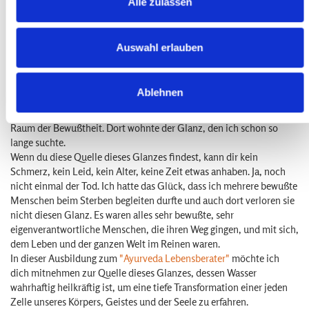
Alle zulassen
anderen Klinik. Der Patient war etwa Mitte achtzig, doch voll
Dynamik und innerem Glanz, der ihn umgab und zu druchdringen
schien, und den ich ja schon von dem vorherigen Patienten kannte.
Auswahl erlauben
Nachdem wir uns besser kennen gelernt hatten, fragte ich auch ihn
nach seinem Geheimnis. Er lud mich ein auf sein Zimmer, forderte
mich auf, mich in sein Bett zu legen und er setzte sich auf einen
Ablehnen
Stuhl neben mich. Gemeinsam achteten wir auf meine Atmung, auf
feinste Spannungen überall in meinem Körper. Wir traten ein in den
Raum der Bewußtheit. Dort wohnte der Glanz, den ich schon so
lange suchte.
Wenn du diese Quelle dieses Glanzes findest, kann dir kein
Schmerz, kein Leid, kein Alter, keine Zeit etwas anhaben. Ja, noch
nicht einmal der Tod. Ich hatte das Glück, dass ich mehrere bewußte
Menschen beim Sterben begleiten durfte und auch dort verloren sie
nicht diesen Glanz. Es waren alles sehr bewußte, sehr
eigenverantwortliche Menschen, die ihren Weg gingen, und mit sich,
dem Leben und der ganzen Welt im Reinen waren.
In dieser Ausbildung zum
"Ayurveda Lebensberater"
möchte ich
dich mitnehmen zur Quelle dieses Glanzes, dessen Wasser
wahrhaftig heilkräftig ist, um eine tiefe Transformation einer jeden
Zelle unseres Körpers, Geistes und der Seele zu erfahren.