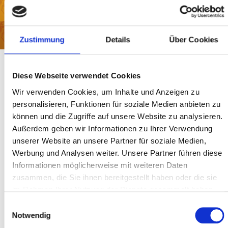
Seminare
Workshops & Retreats
Zustimmung
Details
Über Cookies
Zur Anmeldung
Diese Webseite verwendet Cookies
Wenn wir uns beim Familienstellen in einer gewissen Weise im Raum
Wir verwenden Cookies, um Inhalte und Anzeigen zu
aufstellen, entsteht eine
psychoenergetische Kraft, die uns hilft, die
personalisieren, Funktionen für soziale Medien anbieten zu
Tore zu unserem Unbewußten aufzustoßen. Im Nataraj Kriya erreichen
können und die Zugriffe auf unsere Website zu analysieren.
wir das selbe durch Tanzen - durch Bewegungen, die aus den tiefsten
Außerdem geben wir Informationen zu Ihrer Verwendung
Tiefen unseres Körpers an die Oberfläche dringen und so zu einem
unserer Website an unsere Partner für soziale Medien,
Heilerlebnis aller Anwesenden führt. Wenn jemand ein Problem, eine
Werbung und Analysen weiter. Unsere Partner führen diese
Krankheit, einen Wunsch hat - ein Verlangen etwas zu erreichen oder
Informationen möglicherweise mit weiteren Daten
ein Verlangen etwas loszuwerden, richten wir auf genau dieses unser
Bewußtsein, um eine tief in uns liegende Kraftquelle zu aktivieren, mit
zusammen, die Sie ihnen bereitgestellt haben oder die sie
der der Tänzer in Resonanz geht. Dies ist der heilende Tanz der Seele -
im Rahmen Ihrer Nutzung der Dienste gesammelt haben.
der mystische Tanz - Nataraj Kriya.
Einwilligungsauswahl
Ausbildungsinhalte
Notwendig
Morphologie der Energie-Räume