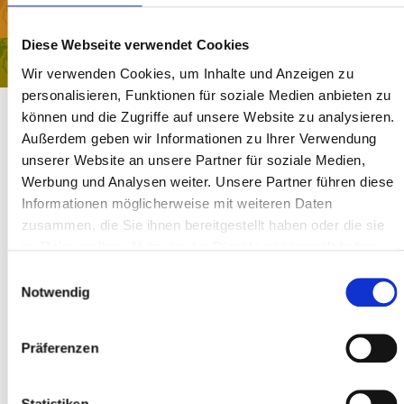
Sanfte Kuren
Diese Webseite verwendet Cookies
Deine Auszeit
Wir verwenden Cookies, um Inhalte und Anzeigen zu
personalisieren, Funktionen für soziale Medien anbieten zu
können und die Zugriffe auf unsere Website zu analysieren.
Zur Anmeldung
Außerdem geben wir Informationen zu Ihrer Verwendung
Manchmal genügt schon ein kleiner Ortswechsel und alles erscheint
unserer Website an unsere Partner für soziale Medien,
in einem anderen Licht. Lass einfach das Alte hinter dir, auf dass
Werbung und Analysen weiter. Unsere Partner führen diese
Neues in dein Leben treten kann. Gothland ist ein idealer Ort für
Informationen möglicherweise mit weiteren Daten
Sammlung und Besinnung.
zusammen, die Sie ihnen bereitgestellt haben oder die sie
Eingebettet in die Allgäuer Berglandschaft findest du hier einen Ort
im Rahmen Ihrer Nutzung der Dienste gesammelt haben.
für Ruhe, Frieden und Innere Einkehr.
Einwilligungsauswahl
Auf was du dich freuen kannst:
Notwendig
Spirituelle Vorträge
Zeit für dich
Präferenzen
Sauna
Yoga & Meditation
Mit zusätzlichen Behandlungen in unserer Gothland-Praxis kannst
Statistiken