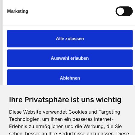
Dozent: Claudia Brenneke
Termine
Marketing
14.05. - 16.05.2026
Kosten
210 €
Alle zulassen
Verpflegung
Vollpension 56 Euro, Halbpension 45 Euro,
Unterkunft
Auswahl erlauben
EZ 67 Euro, DZ 37 Euro, MBZ 32 Euro
Anzahlung lt.Jahresprogramm nach Erhalt der Anmeldebestätigung.
Ablehnen
Ratenzahlung möglich.
Ihre Privatsphäre ist uns wichtig
Diese Website verwendet Cookies und Targeting
Kontakt
Doris und
Andreas Schwarz
•
Linsen 3
•
87448
Niedersonthofen
Technologien, um Ihnen ein besseres Internet-
Tel
0049 8379 - 92 96 69
•
info@andreas-schwarz.org
Erlebnis zu ermöglichen und die Werbung, die Sie
sehen, besser an Ihre Bedürfnisse anzupassen. Diese
Anmeldung