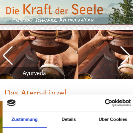
Ayurveda
Das Atem-Einzel
Ausbildungen
Zustimmung
Details
Über Cookies
Seminare