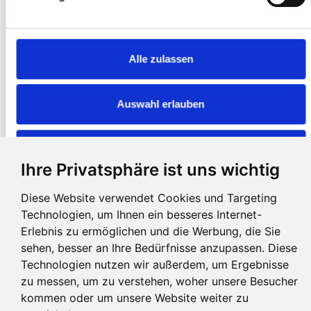
07.02.2026 - Workshop
16.10. - 18.10.2026 - Retreat
Kosten
Alle zulassen
90 € Workshop
250 € Retreat
Auswahl erlauben
Vollpension 56 Euro, Halbpension 45 Euro; Unterkunft EZ 79 Euro,
DZ 59 Euro
Ablehnen
Ihre Privatsphäre ist uns wichtig
Diese Website verwendet Cookies und Targeting
Kontakt
Technologien, um Ihnen ein besseres Internet-
Doris und
Andreas Schwarz
•
Linsen 3
•
87448
Niedersonthofen
Tel
0049 8379 - 92 96 69
•
info@andreas-schwarz.org
Erlebnis zu ermöglichen und die Werbung, die Sie
sehen, besser an Ihre Bedürfnisse anzupassen. Diese
Anmeldung
Technologien nutzen wir außerdem, um Ergebnisse
Wegbeschreibung
zu messen, um zu verstehen, woher unsere Besucher
Impressum
kommen oder um unsere Website weiter zu
Datenschutzerklärung