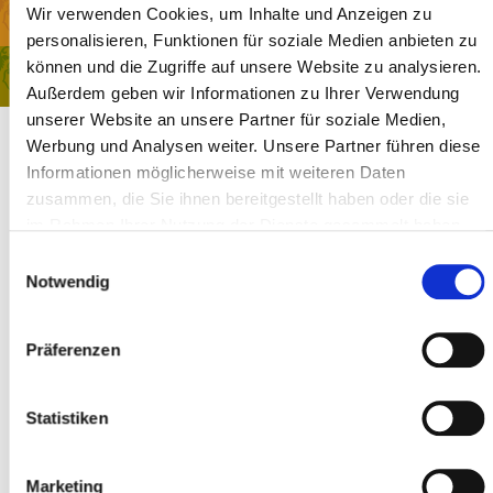
Seminare
Wir verwenden Cookies, um Inhalte und Anzeigen zu
personalisieren, Funktionen für soziale Medien anbieten zu
können und die Zugriffe auf unsere Website zu analysieren.
Workshops & Retreats
Außerdem geben wir Informationen zu Ihrer Verwendung
unserer Website an unsere Partner für soziale Medien,
Werbung und Analysen weiter. Unsere Partner führen diese
Zur Anmeldung
Informationen möglicherweise mit weiteren Daten
Wir wollen zusammen Yoga machen und einen kleinen Ausflug in
zusammen, die Sie ihnen bereitgestellt haben oder die sie
die wunderschöne “Kunst der Berührung” wagen. Fühlend wollen
im Rahmen Ihrer Nutzung der Dienste gesammelt haben.
wir in diesen Raum eintauchen, in dem wir alle Anspannung gehen
Einwilligungsauswahl
lassen können, unseren Körper und den Atem feiner entdecken und
Notwendig
wir wieder Zugang zu diesem tiefen Frieden finden können. Dort
bewusst anwesend, löst sich die Illusion des “Getrennt-Seins” auf.
Wenn du so einen Menschen berührst, heilt etwas in ihm und
Präferenzen
gleichermaßen auch in Dir. Etwas geht in Resonanz. Fühlen – atmen
– bewegen – berühren und berühren lassen.
Statistiken
Dozent: Sylvia Mader
Termine
Marketing