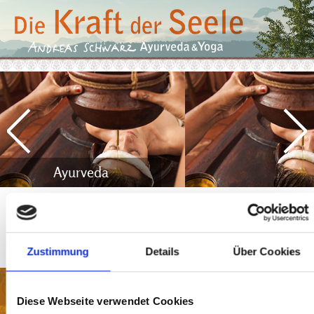
Ayurveda
Yoga & Massage
Zeit für Berührung
Zustimmung
Details
Über Cookies
Ausbildungen
Diese Webseite verwendet Cookies