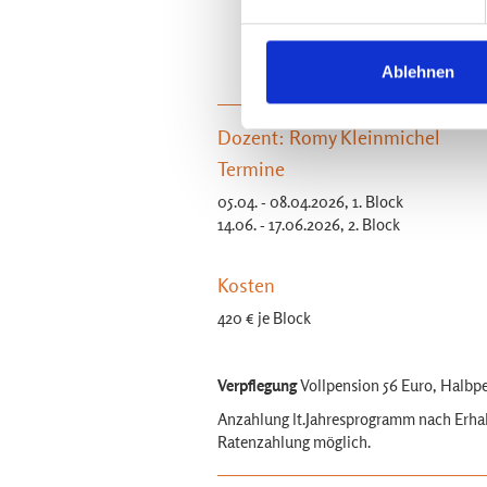
Massage an Arme/ Beine, Hände/
Ganzkörpermassage
Ablehnen
Dozent: Romy Kleinmichel
Termine
05.04. - 08.04.2026, 1. Block
14.06. - 17.06.2026, 2. Block
Kosten
420 € je Block
Verpflegung
Vollpension 56 Euro, Halbp
Anzahlung lt.Jahresprogramm nach Erhal
Ratenzahlung möglich.