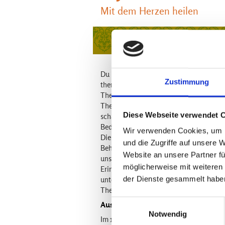
Mit dem Herzen heilen
Ausbildungen
Du lernst therapeutisch zu arbeiten und
Zustimmung
therapeutische Umgang mit der Abhyang
Therapeuten, benötigen wir zehn Tage. 
Theorie und Diagnostik - ein wichtiges R
Diese Webseite verwendet 
schamanischen Ansatz im Ayurveda kenn
Bedeutung der Marmas und ihre Berühru
Wir verwenden Cookies, um I
Diese beiden Wochen sind für jeden zu e
und die Zugriffe auf unsere 
Behandlungstechniken auseinander setze
Website an unsere Partner fü
unsere Wahrnehmung. Sie hilft, eingefa
möglicherweise mit weiteren
Erinnerungen zu verarbeiten. Körperlich
der Dienste gesammelt habe
unterstützen. Diese zwei Wochen ende
Therapeuten.
Einwilligungsauswahl
Ausbildungsinhalte findest du unte
Notwendig
Im 10-Tage-Block werden Geist und Tech