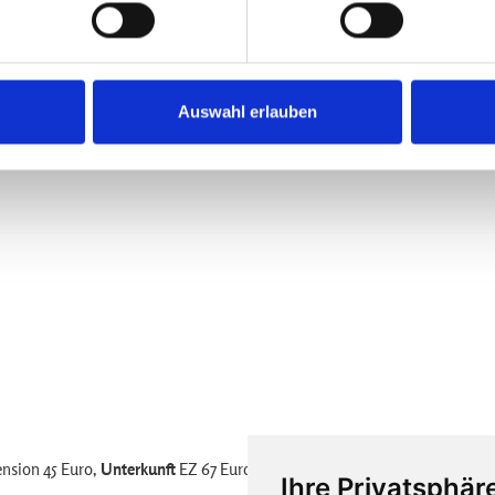
 diese einmalige Behandlungsform kennen zu lernen. Die
zum Aranja Pancha Karma Therapeuten.
r Pancha Karma Therapeut.
Auswahl erlauben
m
ension 45 Euro,
Unterkunft
EZ 67 Euro, DZ 37 Euro, MBZ 32 Euro
Ihre Privatsphäre