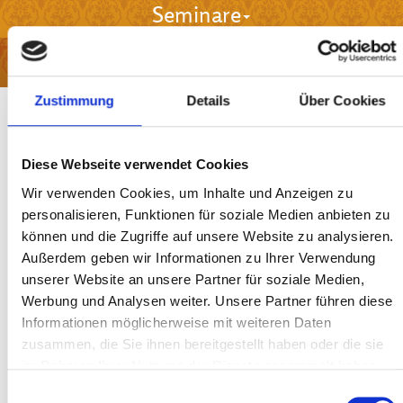
Seminare
Workshops & Retreats
Zustimmung
Details
Über Cookies
Zur Anmeldung
Diese Webseite verwendet Cookies
Ayurveda Masseur - Teil I
Wir verwenden Cookies, um Inhalte und Anzeigen zu
personalisieren, Funktionen für soziale Medien anbieten zu
Die Kunst der Berührung
können und die Zugriffe auf unsere Website zu analysieren.
Abhy ist eine Vorsilbe, vergleichbar mit Peri im Latein und bedeutet
Außerdem geben wir Informationen zu Ihrer Verwendung
drumherum. Anga bedeutet streichen, Abhyanga heißt also
unserer Website an unsere Partner für soziale Medien,
drumherum streichen. Doch um was? Wir streichen um die Marmas.
Werbung und Analysen weiter. Unsere Partner führen diese
Das Wort Marma kommt von Mir. Eine Bedeutung von Mir ist
Informationen möglicherweise mit weiteren Daten
Geheimnis. So streichen wir also um die Geheimnisse des
Körpers.
Dazu folgen wir den Nadis, den Flüssen des Körpers. Über
zusammen, die Sie ihnen bereitgestellt haben oder die sie
die inneren Flüsse, die Antar Nadis und die äußeren Flüsse, die
im Rahmen Ihrer Nutzung der Dienste gesammelt haben.
Bhaja Nadis, steigen wir ein in die Kunst der Ayurvedischen
Einwilligungsauswahl
Massage.