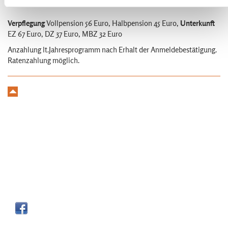
Verpflegung
Vollpension 56 Euro, Halbpension 45 Euro,
Unterkunft
EZ 67 Euro, DZ 37 Euro, MBZ 32 Euro
Anzahlung lt.Jahresprogramm nach Erhalt der Anmeldebestätigung.
Ratenzahlung möglich.
Kontakt
Doris und
Andreas Schwarz
•
Linsen 3
•
87448
Niedersonthofen
Tel
0049 8379 - 92 96 69
•
info@andreas-schwarz.org
Anmeldung
Wegbeschreibung
Impressum
Datenschutzerklärung